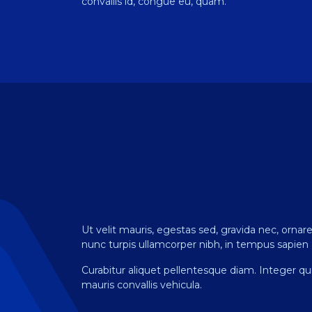
convallis id, congue eu, quam.
Ut velit mauris, egestas sed, gravida nec, ornare
nunc turpis ullamcorper nibh, in tempus sapien e
Curabitur aliquet pellentesque diam. Integer qui
mauris convallis vehicula.