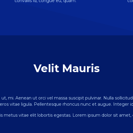
convallis id, congue eu, quam.
co
Velit Mauris
 ut, mi. Aenean ut orci vel massa suscipit pulvinar. Nulla sollicitu
ros vitae ligula. Pellentesque rhoncus nunc et augue. Integer id 
s metus vitae elit lobortis egestas. Lorem ipsum dolor sit amet, 