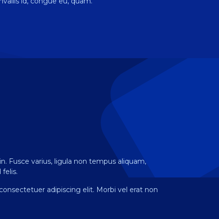
nvallis id, congue eu, quam.
din. Fusce varius, ligula non tempus aliquam,
felis.
consectetuer adipiscing elit. Morbi vel erat non